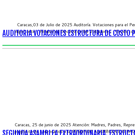
Caracas,03 de Julio de 2025 Auditoría. Votaciones para el P
importante: Finalizó el Proceso de las Votaciones. Se les com
AUDITORIA VOTACIONES ESTRUCTURA DE COSTO 
Caracas, 25 de junio de 2025 Atención: Madres, Padres, Repres
propósito de convocarlos a la SEGUNDA ASAMBLEA EXTRAORDIN
SEGUNDA ASAMBLEA EXTRAORDINARIA, ESTRUCTU