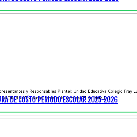
sentantes y Responsables Plantel: Unidad Educativa Colegio Fray Luis
RAORDINARÍA a realizarse el Miércoles 25 de junio […]
RA DE COSTO PERIODO ESCOLAR 2025-2026