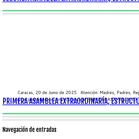
Caracas, 20 de Junio de 2025 Atención: Madres, Padres, Repre
con el propósito de convocarlos a la PRIMERA ASAMBLEA EXT
PRIMERA ASAMBLEA EXTRAORDINARÍA, ESTRUCTU
Navegación de entradas