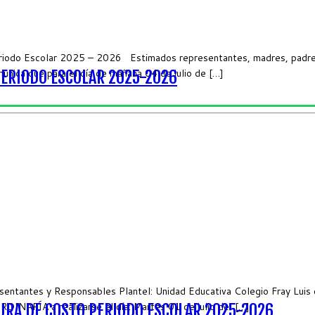
eriodo Escolar 2025 – 2026 Estimados representantes, madres, padres 
unica que para el día de mañana 04 de julio de […]
PERIODO ESCOLAR 2025-2026
entantes y Responsables Plantel: Unidad Educativa Colegio Fray Luis d
ARÍA a realizarse el día: Martes 01 de julio del […]
RA DE COSTO PERIODO ESCOLAR 2025-2026