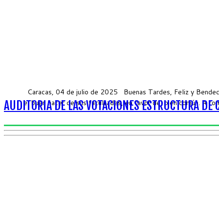
Caracas, 04 de julio de 2025 Buenas Tardes, Feliz y Bendecid
el buen hacer de sus facultades, en favor del bien común. A con
AUDITORIA DE LAS VOTACIONES ESTRUCTURA DE 