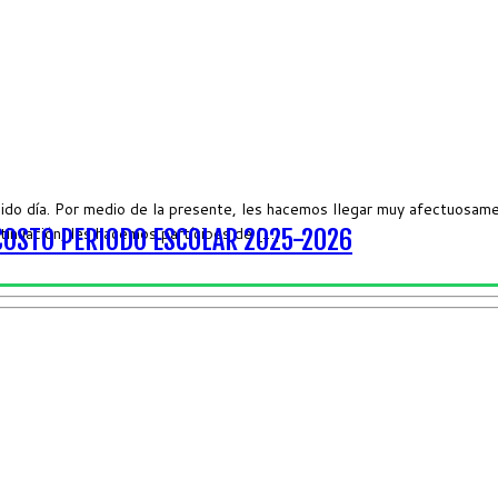
o día. Por medio de la presente, les hacemos llegar muy afectuosame
tinuación, les hacemos partícipes de […]
COSTO PERIODO ESCOLAR 2025-2026