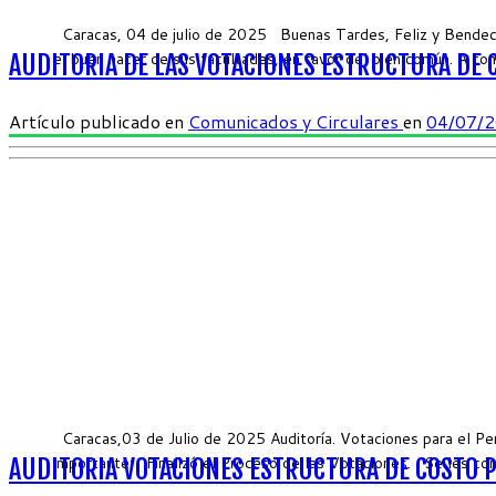
Caracas, 04 de julio de 2025 Buenas Tardes, Feliz y Bendecid
el buen hacer de sus facultades, en favor del bien común. A con
AUDITORIA DE LAS VOTACIONES ESTRUCTURA DE 
Artículo publicado en
Comunicados y Circulares
en
04/07/
Caracas,03 de Julio de 2025 Auditoría. Votaciones para el P
importante: Finalizó el Proceso de las Votaciones. Se les com
AUDITORIA VOTACIONES ESTRUCTURA DE COSTO 