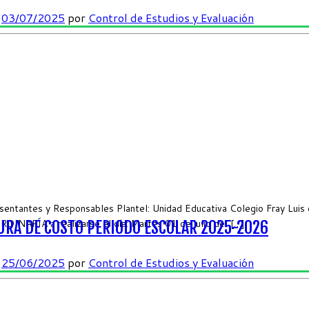
n
03/07/2025
por
Control de Estudios y Evaluación
entantes y Responsables Plantel: Unidad Educativa Colegio Fray Luis d
ARÍA a realizarse el día: Martes 01 de julio del […]
RA DE COSTO PERIODO ESCOLAR 2025-2026
n
25/06/2025
por
Control de Estudios y Evaluación