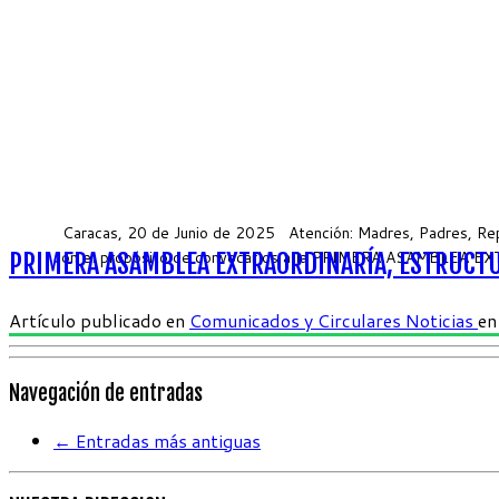
Caracas, 20 de Junio de 2025 Atención: Madres, Padres, Repre
con el propósito de convocarlos a la PRIMERA ASAMBLEA EXT
PRIMERA ASAMBLEA EXTRAORDINARÍA, ESTRUCTU
Artículo publicado en
Comunicados y Circulares
Noticias
e
Navegación de entradas
←
Entradas más antiguas