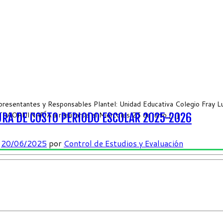
sentantes y Responsables Plantel: Unidad Educativa Colegio Fray Luis
RAORDINARÍA a realizarse el Miércoles 25 de junio […]
RA DE COSTO PERIODO ESCOLAR 2025-2026
n
20/06/2025
por
Control de Estudios y Evaluación