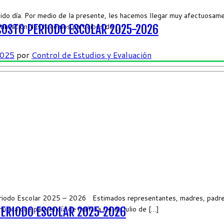
o día. Por medio de la presente, les hacemos llegar muy afectuosame
tinuación, les hacemos partícipes de […]
COSTO PERIODO ESCOLAR 2025-2026
2025
por
Control de Estudios y Evaluación
eriodo Escolar 2025 – 2026 Estimados representantes, madres, padres 
unica que para el día de mañana 04 de julio de […]
PERIODO ESCOLAR 2025-2026