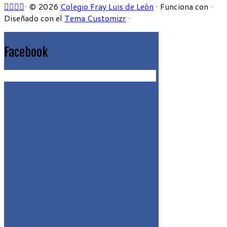
·
© 2026
Colegio Fray Luis de León
·
Funciona con
·
Diseñado con el
Tema Customizr
·
Facebook
Get the Facebook Likebox Slider Pro for WordPress